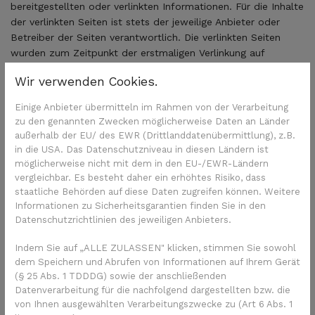
bereitgestellten oder verlinkten Informationen. Für die Inhalte
der verlinkten Seiten ist stets der jeweilige Anbieter oder
Betreiber der Seiten verantwortlich. Die verlinkten Seiten
wurden zum Zeitpunkt der erstmaligen Verlinkung auf
mögliche Rechtsverstöße überprüft. Rechtswidrige Inhalte
Wir verwenden Cookies.
waren zum Zeitpunkt der Verlinkung nicht erkennbar. Prostata
Hilfe e.V. ist aber weder verpflichtet noch in der Lage, die
Einige Anbieter übermitteln im Rahmen von der Verarbeitung
Inhalte, auf die er in seinem Angebot verweist, ständig auf
zu den genannten Zwecken möglicherweise Daten an Länder
Veränderungen zu überprüfen, die eine Verantwortlichkeit neu
außerhalb der EU/ des EWR (Drittlanddatenübermittlung), z.B.
begründen könnte. Bei Bekanntwerden von
in die USA. Das Datenschutzniveau in diesen Ländern ist
Rechtsverletzungen werden wir derartige Links umgehend
möglicherweise nicht mit dem in den EU-/EWR-Ländern
entfernen.
vergleichbar. Es besteht daher ein erhöhtes Risiko, dass
staatliche Behörden auf diese Daten zugreifen können. Weitere
Informationen zu Sicherheitsgarantien finden Sie in den
Datenschutzrichtlinien des jeweiligen Anbieters.
4. Haftung
Indem Sie auf „ALLE ZULASSEN" klicken, stimmen Sie sowohl
Die Inhalte unserer Seiten wurden mit größter Sorgfalt und
dem Speichern und Abrufen von Informationen auf Ihrem Gerät
unter Berücksichtigung der jeweils aktuellen medizinischen
(§ 25 Abs. 1 TDDDG) sowie der anschließenden
Entwicklungen erstellt. Trotzdem können Fehler und
Datenverarbeitung für die nachfolgend dargestellten bzw. die
von Ihnen ausgewählten Verarbeitungszwecke zu (Art 6 Abs. 1
Unklarheiten nicht vollständig ausgeschlossen werden. Für die