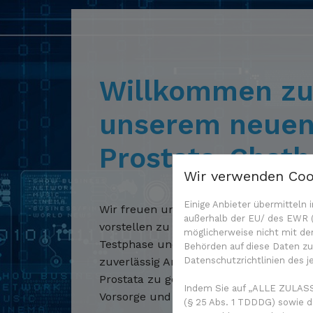
Willkommen z
unserem neue
Prostata-Chatb
Wir verwenden Coo
Einige Anbieter übermittel
Wir freuen uns, Ihnen unseren neuen 
außerhalb der EU/ des EWR (D
vorstellen zu können. Der Bot befindet s
möglicherweise nicht mit de
Testphase und soll künftig dabei helfen
Behörden auf diese Daten zug
Datenschutzrichtlinien des j
zuverlässig Antworten auf Fragen ru
Prostata zu geben – von allgemeinen I
Indem Sie auf „ALLE ZULASS
Vorsorge und Diagnose bis hin zu Ther
(§ 25 Abs. 1 TDDDG) sowie d