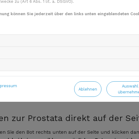
ecke zu (Art 6 Abs. 1 lit. a. DSGVO).
mmung können Sie jederzeit über den links unten eingeblendeten Cook
pressum
Auswahl
Ablehnen
übernehm
en zur Prostata direkt auf der Sei
en Sie den Bot rechts unten auf der Seite und klicken da