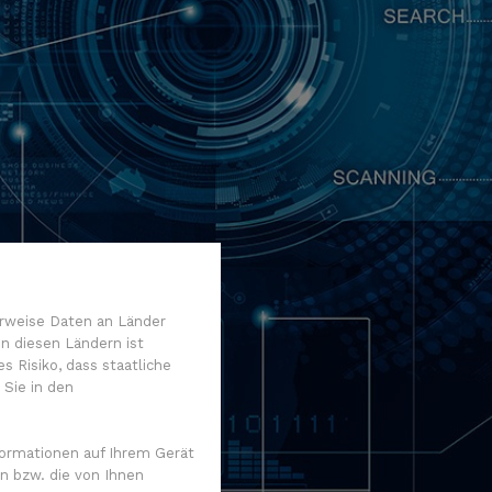
rweise Daten an Länder
n diesen Ländern ist
 Risiko, dass staatliche
 Sie in den
ormationen auf Ihrem Gerät
n bzw. die von Ihnen