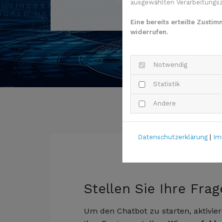
ausgewählten Verarbeitungszw
Eine bereits erteilte Zusti
widerrufen.
Notwendig
Statistik
Andere
Datenschutzerklärung
|
Im
Stellen Sie Ihre Frag
Um den Chatbot zu starten, aktivier