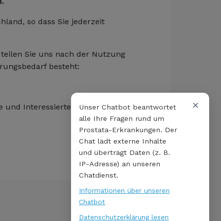
.
hland, so dass Sie jederzeit
 teilen Sie uns nach der Nutzung
erungsbedarf besteht:
✕
e und Interessierte
Unser Chatbot beantwortet
alle Ihre Fragen rund um
Prostata-Erkrankungen. Der
Chat lädt externe Inhalte
und überträgt Daten (z. B.
IP-Adresse) an unseren
Chatdienst.
Informationen über unseren
Chatbot
Datenschutzerklärung lesen