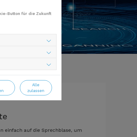
ie-Button für die Zukunft
Alle
en
zulassen
te
nn einfach auf die Sprechblase, um