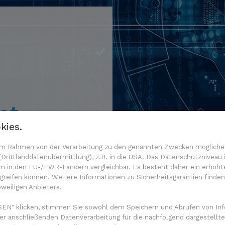
u
n
ot
kies.
n im Rahmen von der Verarbeitung zu den genannten Zwecken mögliche
Prostata-Chatbot
rittlanddatenübermittlung), z.B. in die USA. Das Datenschutzniveau i
ich derzeit in der
m in den EU-/EWR-Ländern vergleichbar. Es besteht daher ein erhöhtes
, schnell und
reifen können. Weitere Informationen zu Sicherheitsgarantien finden
eweiligen Anbieters.
nd um das Thema
nformationen über
EN" klicken, stimmen Sie sowohl dem Speichern und Abrufen von Inf
apieoptionen.
er anschließenden Datenverarbeitung für die nachfolgend dargestellte