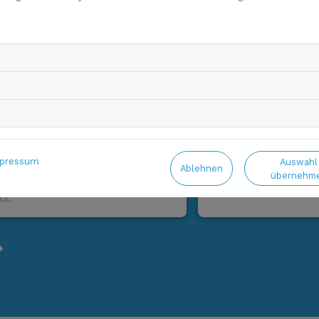
der Karzinom?
Fokale Therapie
Prostatakrebs la
wirksam
st 2026
21. Juli 2026
rebs oder eine gutartige Erkrankung?
Fokale Therapien zielen
pressum
Auswahl
Ablehnen
 das festgestellt, wie behandelt?
Teil der Prostata ab. Ei
übernehm
 die Urologin Prof. Dr. Angelika
dass sie auch über zehn 
tz.
evious
Next