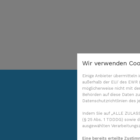
Wir verwenden Coo
Einige Anbieter übermittel
außerhalb der EU/ des EWR (D
möglicherweise nicht mit de
Behörden auf diese Daten zug
Datenschutzrichtlinien des j
Indem Sie auf „ALLE ZULASS
(§ 25 Abs. 1 TDDDG) sowie d
ausgewählten Verarbeitungszw
Eine bereits erteilte Zusti