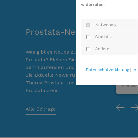
widerrufen.
Notwendig
Prostata-News
BPH o
Statistik
Andere
Was gibt es Neues zum Thema
03. Augu
Prostata? Bleiben Sie hier auf
Ist es K
dem Laufenden und erfahren
Datenschutzerklärung
|
Im
Wie wird
Sie aktuelle News rund um das
Fragen an
Thema Prostata und
Borkowe
Prostatakrebs.
Pr
Alle Beiträge