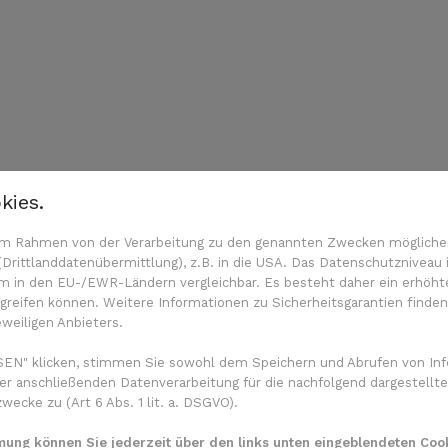
kies.
n im Rahmen von der Verarbeitung zu den genannten Zwecken mögliche
rittlanddatenübermittlung), z.B. in die USA. Das Datenschutzniveau i
m in den EU-/EWR-Ländern vergleichbar. Es besteht daher ein erhöhtes
reifen können. Weitere Informationen zu Sicherheitsgarantien finden
eweiligen Anbieters.
EN" klicken, stimmen Sie sowohl dem Speichern und Abrufen von Inf
er anschließenden Datenverarbeitung für die nachfolgend dargestellte
ecke zu (Art 6 Abs. 1 lit. a. DSGVO).
mmung können Sie jederzeit über den links unten eingeblendeten Cook