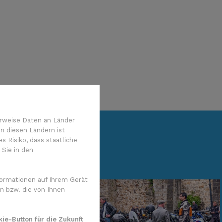
rweise Daten an Länder
n diesen Ländern ist
 Risiko, dass staatliche
 Sie in den
ormationen auf Ihrem Gerät
n bzw. die von Ihnen
ie-Button für die Zukunft