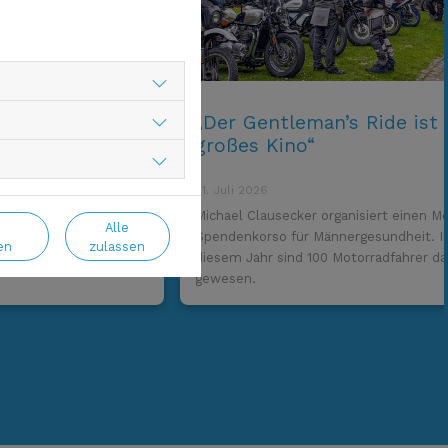
n bei
„Der Gentleman’s Ride ist
ngfristig
großes Kino“
21. Juli 2026
 nur auf den erkrankten
Michael Clausecker organisiert einen M
Alle
ne Studie fand heraus,
Spendenkorso für Männergesundheit. I
en
zulassen
Jahre effektiv sind.
diesem Jahr sind 100 Motorradfahrer da
gewesen.