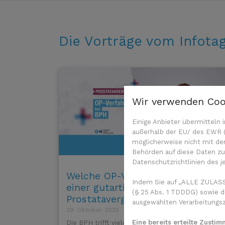
Die Vorträge vom Infota
Wir verwenden Coo
Einige Anbieter übermittel
außerhalb der EU/ des EWR (D
möglicherweise nicht mit de
Behörden auf diese Daten zug
Datenschutzrichtlinien des j
Welche OP-Verfahren gibt es bei
Indem Sie auf „ALLE ZULASS
einer gutartigen
(§ 25 Abs. 1 TDDDG) sowie d
Prostatavergrößerung?
ausgewählten Verarbeitungszw
29. Oktober 2025
Eine bereits erteilte Zusti
Die BPH trifft viele Männer. Welche Möglichkeite