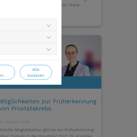
der Prostata erklärt der Urologe Dr. Frank
Schiefelbein.
Alle
en
zulassen
Möglichkeiten zur Früherkennung
von Prostatakrebs
10. Oktober 2025
Welche Möglichkeiten gibt es zur Früherkennung
eines Tumors in der Prostata? Prof. Dr. Angelika