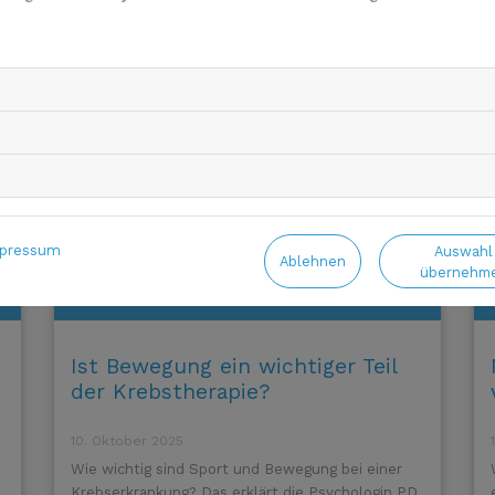
Teil der Diagnostik rund um den Prostatakrebs?
pressum
Auswahl
Ablehnen
übernehm
Ist Bewegung ein wichtiger Teil
der Krebstherapie?
10. Oktober 2025
Wie wichtig sind Sport und Bewegung bei einer
Krebserkrankung? Das erklärt die Psychologin PD