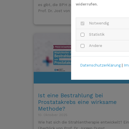
widerrufen.
es gibt, die BPH zu operieren, erklärt der Urologe
Prof. Dr. Jost von Hardenberg.
Notwendig
Statistik
Andere
Datenschutzerklärung
|
Im
Ist eine Bestrahlung bei
Prostatakrebs eine wirksame
Methode?
10. Oktober 2025
Wie hat sich die Strahlentherapie entwickelt? Ein
Überblick von Prof. Dr. Jürgen Dunst.