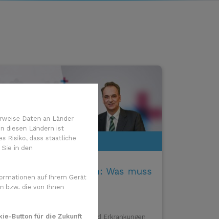
rweise Daten an Länder
n diesen Ländern ist
 Risiko, dass staatliche
 Sie in den
Prostataerkrankungen: Was muss
ormationen auf Ihrem Gerät
Mann wissen?
n bzw. die von Ihnen
10. Oktober 2025
ie-Button für die Zukunft
Alles Wichtige über Funktion und Erkrankungen