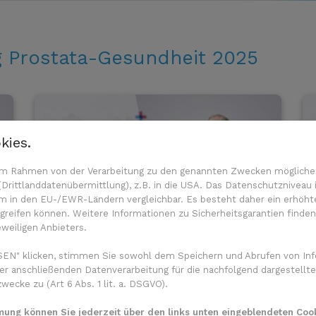
g Prostata-Gesundheit 2025
kies.
n im Rahmen von der Verarbeitung zu den genannten Zwecken mögliche
rittlanddatenübermittlung), z.B. in die USA. Das Datenschutzniveau i
m in den EU-/EWR-Ländern vergleichbar. Es besteht daher ein erhöhtes
reifen können. Weitere Informationen zu Sicherheitsgarantien finden
eweiligen Anbieters.
Wie gut erkennt die KI
EN" klicken, stimmen Sie sowohl dem Speichern und Abrufen von Inf
Prostatakarzinome?
er anschließenden Datenverarbeitung für die nachfolgend dargestellte
ecke zu (Art 6 Abs. 1 lit. a. DSGVO).
29. Oktober 2025
mmung können Sie jederzeit über den links unten eingeblendeten Cook
n
Welchen Nutzen hat die Künstliche Intelligenz als