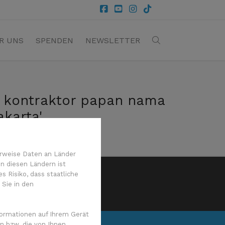
R UNS
SPENDEN
NEWSLETTER
ya kontraktor papan nama
karta'
rweise Daten an Länder
n diesen Ländern ist
 Risiko, dass staatliche
tzerklärung
 Sie in den
ormationen auf Ihrem Gerät
n bzw. die von Ihnen