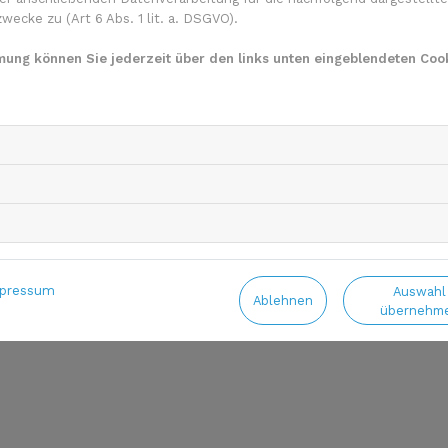
ecke zu (Art 6 Abs. 1 lit. a. DSGVO).
mmung können Sie jederzeit über den links unten eingeblendeten Cook
pressum
Auswahl
Ablehnen
übernehm