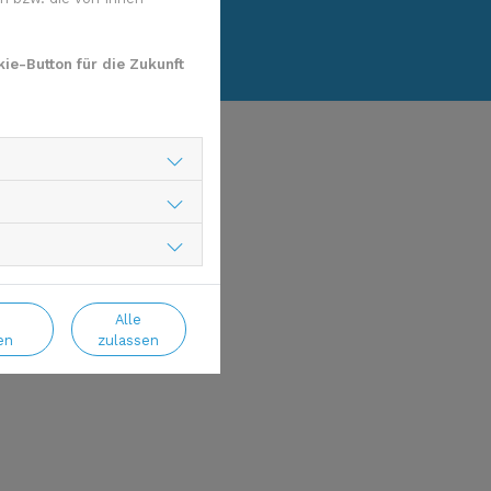
ie-Button für die Zukunft
Alle
en
zulassen