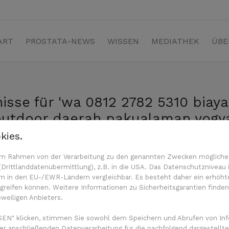
ART
PROSTATA-NEWS
WISSEN
MEDIATHEK
ÜBE
isse für 'wa 0812 2782 5310 bia
outdoor daerah pakualaman yogya
kies.
n im Rahmen von der Verarbeitung zu den genannten Zwecken mögliche
rittlanddatenübermittlung), z.B. in die USA. Das Datenschutzniveau i
m in den EU-/EWR-Ländern vergleichbar. Es besteht daher ein erhöhtes
ilfe e.V.
Impressum
Haftungsausschluss
Datenschu
reifen können. Weitere Informationen zu Sicherheitsgarantien finden
eweiligen Anbieters.
EN" klicken, stimmen Sie sowohl dem Speichern und Abrufen von Inf
er anschließenden Datenverarbeitung für die nachfolgend dargestellte