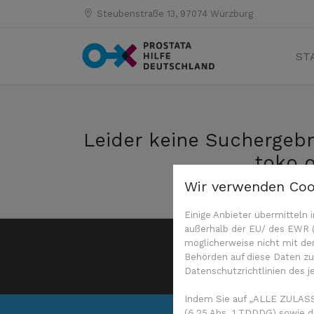
Steubenstraße 13, 97074 Würzburg
ST
Leider keine Suchergebn
toko 
Wir verwenden Coo
Einige Anbieter übermittel
außerhalb der EU/ des EWR (D
möglicherweise nicht mit de
© 2026 Prostata H
Behörden auf diese Daten zug
Datenschutzrichtlinien des j
Indem Sie auf „ALLE ZULASS
(§ 25 Abs. 1 TDDDG) sowie d