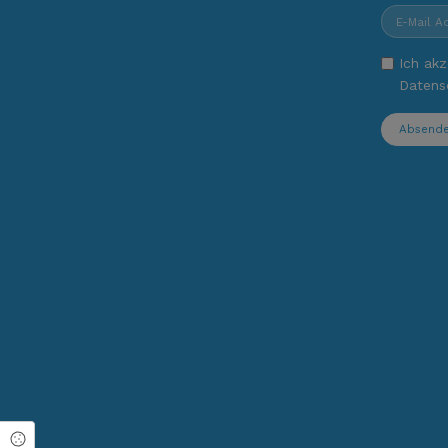
Ich akz
Datens
Absend
Cookie Einstellungen