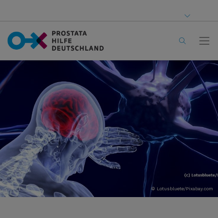
© Lotusbluete/Pixabay.com