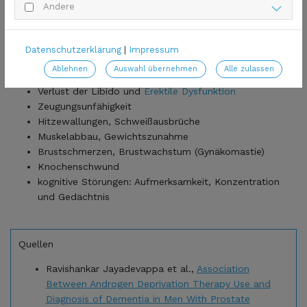
Andere
Der Hormonentzug bremst zwar den Prostatakrebs
wirkungsvoll, besitzt aber – wie jedes Medikament – einige
Datenschutzerklärung
|
Impressum
Nebenwirkungen. Folgende unerwünschte Wirkungen sind
möglich:
Ablehnen
Auswahl übernehmen
Alle zulassen
Verlust der Libido und
Erektile Dysfunktion
Zeugungsunfähigkeit
Hitzewallungen, Schweißausbrüche
Muskelabbau, Gewichtszunahme
Brustschmerzen, Brustwachstum (Gynäkomastie)
Knochenschwund
kognitive Störungen: Aufmerksamkeit, Konzentration
und Gedächtnis
Quellen
Ravishankar Jayadevappa et al.,
Association
Between Androgen Deprivation Therapy Use and
Diagnosis of Dementia in Men With Prostate