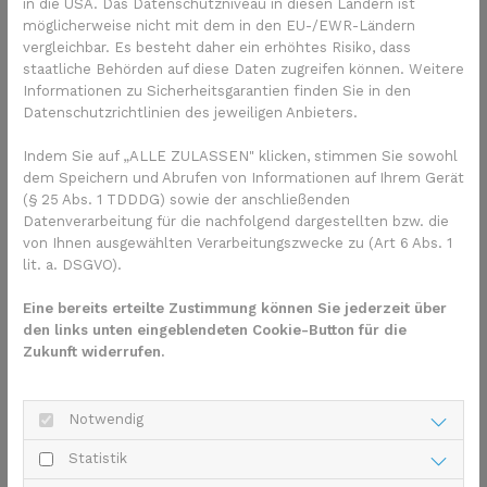
in die USA. Das Datenschutzniveau in diesen Ländern ist
Wie hängen Demenzen und
möglicherweise nicht mit dem in den EU-/EWR-Ländern
vergleichbar. Es besteht daher ein erhöhtes Risiko, dass
Hormonentzug zusammen?
staatliche Behörden auf diese Daten zugreifen können. Weitere
Informationen zu Sicherheitsgarantien finden Sie in den
Als nächstes wollen die Forscher die biologischen
Datenschutzrichtlinien des jeweiligen Anbieters.
Mechanismen aufspüren, wie genau der Hormonentzug die
Entwicklung einer Demenz begünstigen könnte. Das Fehlen
Indem Sie auf „ALLE ZULASSEN" klicken, stimmen Sie sowohl
des Testosterons könnte einige Risikofaktoren für Alzheimer
dem Speichern und Abrufen von Informationen auf Ihrem Gerät
und andere Demenzen erhöhen, schreiben die Forscher.
(§ 25 Abs. 1 TDDDG) sowie der anschließenden
Datenverarbeitung für die nachfolgend dargestellten bzw. die
Beispiele seien Diabetes, Herz-Kreislauf-Erkrankungen,
von Ihnen ausgewählten Verarbeitungszwecke zu (Art 6 Abs. 1
Depression oder ein Verlust der Magermasse des Körpers.
lit. a. DSGVO).
Eine weitere Vermutung ist, dass der Testosteronmangel das
Wachstum und die Regeneration von Nervenzellen
Eine bereits erteilte Zustimmung können Sie jederzeit über
beeinflusst. Dies geschieht, indem sich gefaltete beta-
den links unten eingeblendeten Cookie-Button für die
Amyloid-Eiweiße im Gehirn ansammeln, die als Mitverursacher
Zukunft widerrufen.
von Alzheimer gelten.
Notwendig
Hormonentzug bei Prostatakrebs –
Statistik
unerwünschte Wirkungen