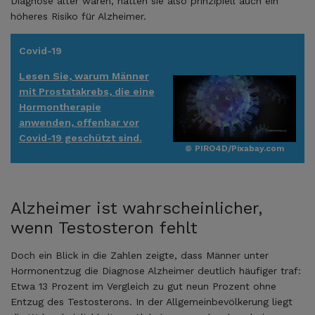
Diagnose älter waren, hatten sie also prinzipiell auch ein
höheres Risiko für Alzheimer.
Covid-19
Lesen Sie, warum Männer
mit Prostatakrebs, die eine
Hormontherapie
anwenden, offenbar vor
Covid-19 geschützt sind.
© PIRO4D/Pixabay.com
Alzheimer ist wahrscheinlicher,
wenn Testosteron fehlt
Doch ein Blick in die Zahlen zeigte, dass Männer unter
Hormonentzug die Diagnose Alzheimer deutlich häufiger traf:
Etwa 13 Prozent im Vergleich zu gut neun Prozent ohne
Entzug des Testosterons. In der Allgemeinbevölkerung liegt