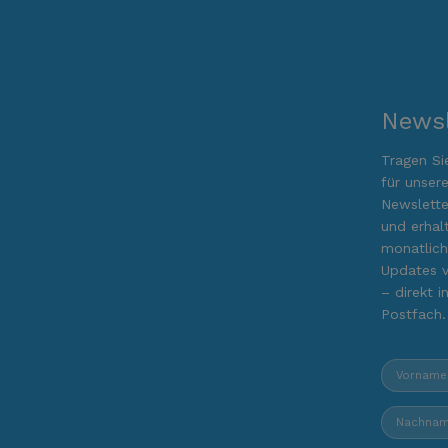
Newsl
Tragen Si
für unser
Newslette
und erhal
monatlic
Updates 
– direkt in
Postfach.