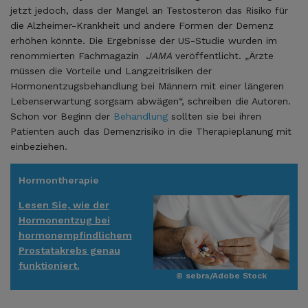
jetzt jedoch, dass der Mangel an Testosteron das Risiko für
die Alzheimer-Krankheit und andere Formen der Demenz
erhöhen könnte. Die Ergebnisse der US-Studie wurden im
renommierten Fachmagazin
JAMA
veröffentlicht. „Ärzte
müssen die Vorteile und Langzeitrisiken der
Hormonentzugsbehandlung bei Männern mit einer längeren
Lebenserwartung sorgsam abwägen“, schreiben die Autoren.
Schon vor Beginn der
Behandlung
sollten sie bei ihren
Patienten auch das Demenzrisiko in die Therapieplanung mit
einbeziehen.
Hormontherapie
Lesen Sie, wie der
Hormonentzug bei
hormonempfindlichem
Prostatakrebs genau
funktioniert.
© sebra/Adobe Stock