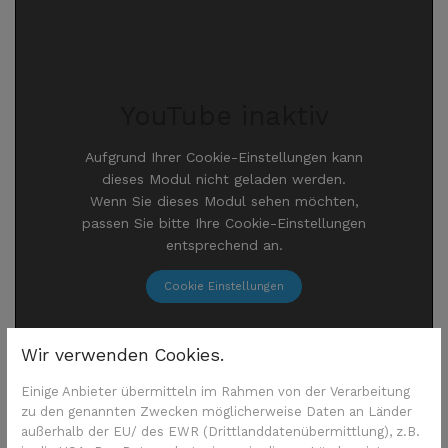
YouTube inaktiv
Aufgrund Ihrer Cookie-Einstellungen kann
dieses Modul nicht geladen werden.
Wenn Sie dieses Modul sehen möchten,
passen Sie bitte Ihre Cookie-Einstellungen
entsprechend an.
Cookie Einstellungen
Wir verwenden Cookies.
Einige Anbieter übermitteln im Rahmen von der Verarbeitung
zu den genannten Zwecken möglicherweise Daten an Länder
außerhalb der EU/ des EWR (Drittlanddatenübermittlung), z.B.