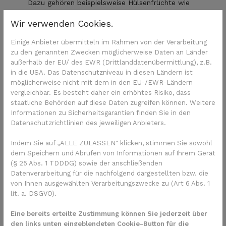
Dazu gehören beispielsweise Hülsenfrüchte wie
Bohnen, Erbsen und Linsen, Kohlsorten wie
Wir verwenden Cookies.
Blumenkohl, Rosenkohl, Brokkoli oder Wirsing, Zwiebeln
oder Lauch.
Einige Anbieter übermitteln im Rahmen von der Verarbeitung
Essen Sie keine
fetten, scharfen und stark gewürzten
zu den genannten Zwecken möglicherweise Daten an Länder
Speisen.
außerhalb der EU/ des EWR (Drittlanddatenübermittlung), z.B.
Trinken Sie ausreichend.
Empfohlen sind mindestens
in die USA. Das Datenschutzniveau in diesen Ländern ist
1,5 bis zwei Liter pro Tag. Gut sind Wasser, ungesüßte
möglicherweise nicht mit dem in den EU-/EWR-Ländern
Tees oder Fruchtsaftschorlen. Denken Sie daran, dass
vergleichbar. Es besteht daher ein erhöhtes Risiko, dass
Getränke mit Kohlensäure unangenehme Blähungen
staatliche Behörden auf diese Daten zugreifen können. Weitere
Informationen zu Sicherheitsgarantien finden Sie in den
verursachen können.
Datenschutzrichtlinien des jeweiligen Anbieters.
Bei Durchfall
: Trinken Sie mindesten zwei, besser
sogar drei Liter pro Tag. Nehmen Sie die Getränke bis
Indem Sie auf „ALLE ZULASSEN" klicken, stimmen Sie sowohl
zum frühen Abend zu sich – sonst müssen Sie nachts
dem Speichern und Abrufen von Informationen auf Ihrem Gerät
häufiger raus. Eventuell nehmen Sie Mineralien separat
(§ 25 Abs. 1 TDDDG) sowie der anschließenden
als Elektrolytlösungen zu sich. Bei starkem Durchfall
Datenverarbeitung für die nachfolgend dargestellten bzw. die
fragen Sie Ihr Behandlungsteam. Es gibt wirksame
von Ihnen ausgewählten Verarbeitungszwecke zu (Art 6 Abs. 1
Medikamente, die den Durchfall stoppen können, zum
lit. a. DSGVO).
Beispiel mit dem Wirkstoff Loperamid.
Rauchen Sie nicht
, weil es den Sauerstoffgehalt im
Eine bereits erteilte Zustimmung können Sie jederzeit über
den links unten eingeblendeten Cookie-Button für die
Blut senkt und zur Sauerstoffarmut im gesamten