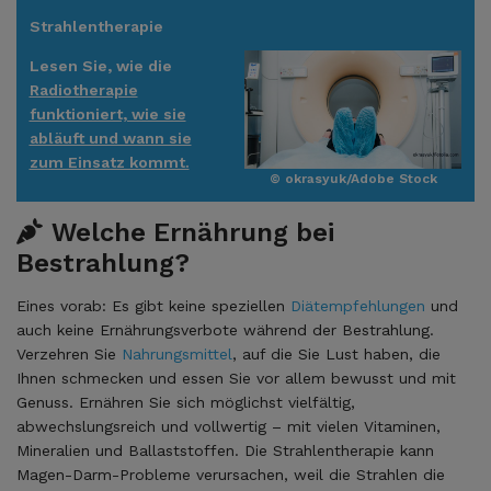
Strahlentherapie
Lesen Sie, wie die
Radiotherapie
funktioniert, wie sie
abläuft und wann sie
zum Einsatz kommt.
© okrasyuk/Adobe Stock
Welche Ernährung bei
Bestrahlung?
Eines vorab: Es gibt keine speziellen
Diätempfehlungen
und
auch keine Ernährungsverbote während der Bestrahlung.
Verzehren Sie
Nahrungsmittel
, auf die Sie Lust haben, die
Ihnen schmecken und essen Sie vor allem bewusst und mit
Genuss. Ernähren Sie sich möglichst vielfältig,
abwechslungsreich und vollwertig – mit vielen Vitaminen,
Mineralien und Ballaststoffen. Die Strahlentherapie kann
Magen-Darm-Probleme verursachen, weil die Strahlen die