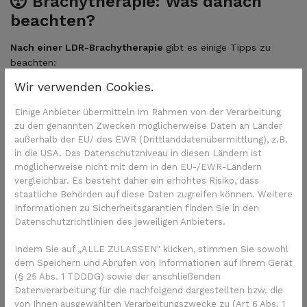
Brachytherapie: Was danach
beachten?
Nach einer LDR-Brachytherapie
gibt es einige Tipps zu
beachten:
Wir verwenden Cookies.
Empfohlen ist es, in den ersten Tagen nach der LDR-
Brachytherapie keinen engen körperlichen Kontakt zu
Einige Anbieter übermitteln im Rahmen von der Verarbeitung
Schwangeren und Kindern zu pflegen.
zu den genannten Zwecken möglicherweise Daten an Länder
Sie müssen sich aber auch nicht komplett isolieren. Sie
außerhalb der EU/ des EWR (Drittlanddatenübermittlung), z.B.
können Besuch empfangen, sich im gleichen Zimmer
in die USA. Das Datenschutzniveau in diesen Ländern ist
mit anderen aufhalten, andere umarmen oder mit
möglicherweise nicht mit dem in den EU-/EWR-Ländern
Handschlag begrüßen.
vergleichbar. Es besteht daher ein erhöhtes Risiko, dass
Nach einigen Wochen ist die Strahlung weitgehend
staatliche Behörden auf diese Daten zugreifen können. Weitere
abgeklungen und Sie sind keine Gefahr mehr für andere.
Informationen zu Sicherheitsgarantien finden Sie in den
Datenschutzrichtlinien des jeweiligen Anbieters.
Nach einer HDR-Brachytherapie
sind Sie keine Gefahr für
Indem Sie auf „ALLE ZULASSEN" klicken, stimmen Sie sowohl
Ihre Mitmenschen, weil die Strahlenquellen wieder entfernt
dem Speichern und Abrufen von Informationen auf Ihrem Gerät
(§ 25 Abs. 1 TDDDG) sowie der anschließenden
wurden. Sie müssen also keine besonderen Tipps beherzigen.
Datenverarbeitung für die nachfolgend dargestellten bzw. die
Brachytherapie – wann
von Ihnen ausgewählten Verarbeitungszwecke zu (Art 6 Abs. 1