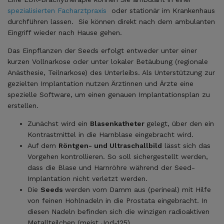
spezialisierten Facharztpraxis
oder stationär im Krankenhaus
durchführen lassen. Sie können direkt nach dem ambulanten
Eingriff wieder nach Hause gehen.
Das Einpflanzen der Seeds erfolgt entweder unter einer
kurzen Vollnarkose oder unter lokaler Betäubung (regionale
Anästhesie, Teilnarkose) des Unterleibs. Als Unterstützung zur
gezielten Implantation nutzen Ärztinnen und Ärzte eine
spezielle Software, um einen genauen Implantationsplan zu
erstellen.
Zunächst wird ein
Blasenkatheter
gelegt, über den ein
Kontrastmittel in die Harnblase eingebracht wird.
Auf dem
Röntgen- und Ultraschallbild
lässt sich das
Vorgehen kontrollieren. So soll sichergestellt werden,
dass die Blase und Harnröhre während der Seed-
Implantation nicht verletzt werden.
Die
Seeds
werden vom Damm aus (perineal) mit Hilfe
von feinen Hohlnadeln in die Prostata eingebracht. In
diesen Nadeln befinden sich die winzigen radioaktiven
Metallteilchen (meist Jod-125).