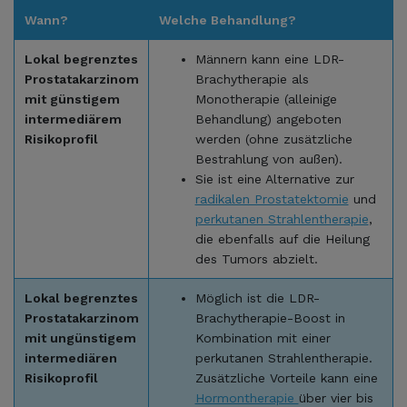
Wann?
Welche Behandlung?
Lokal begrenztes
Männern kann eine LDR-
Prostatakarzinom
Brachytherapie als
mit günstigem
Monotherapie (alleinige
intermediärem
Behandlung) angeboten
Risikoprofil
werden (ohne zusätzliche
Bestrahlung von außen).
Sie ist eine Alternative zur
radikalen Prostatektomie
und
perkutanen Strahlentherapie
,
die ebenfalls auf die Heilung
des Tumors abzielt.
Lokal begrenztes
Möglich ist die LDR-
Prostatakarzinom
Brachytherapie-Boost in
mit ungünstigem
Kombination mit einer
intermediären
perkutanen Strahlentherapie.
Risikoprofil
Zusätzliche Vorteile kann eine
Hormontherapie
über vier bis