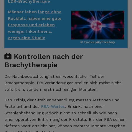
LDR-Brachytherapie
Männer leben
lange ohne
Rückfall, haben eine gute
Prognose und erleben
weniger Inkontinenz,
ergab eine Studie
.
© tookapik/Pixabay
Kontrollen nach der
Brachytherapie
Die Nachbeobachtung ist ein wesentlicher Teil der
Brachytherapie. Die Veränderungen stellen sich meist nicht
sofort ein, sondern erst nach einigen Monaten.
Den Erfolg der Strahlenbehandlung messen Ärztinnen und
Ärzte anhand des
PSA-Wertes
. Er sinkt nach einer
Strahlenbehandlung jedoch nicht so schnell ab wie nach
einer operativen Entfernung der Prostata. Bis der PSA seinen
tiefsten Wert erreicht hat, können mehrere Monate vergehen.