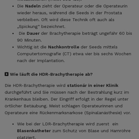
Die
Nadeln
zieht der Operateur oder die Operateurin
wieder heraus, während die Seeds in der Prostata
verbleiben. Oft wird diese Technik oft auch als
„Spickung“ bezeichnet.
Die
Dauer
der Brachytherapie beträgt ungefähr 60 bis
90 Minuten.
Wichtig ist die
Nachkontrolle
der Seeds mittels
Computertomografie (CT) etwa vier bis sechs Wochen
nach der Implantation.
Wie läuft die HDR-Brachytherapie ab?
Die HDR-Brachytherapie wird
stationär in einer Klinik
durchgeführt und Sie müssen nach der Bestrahlung kurz im
Krankenhaus bleiben. Der Eingriff erfolgt in der Regel unter
örtlicher Betäubung. Meist schlagen Operateurinnen und
Operateure eine Rückenmarksnarkose (Spinalanästhesie) vor.
Wie bei der LDR-Brachytherapie wird zuerst ein
Blasenkatheter
zum Schutz von Blase und Harnröhre
platziert.