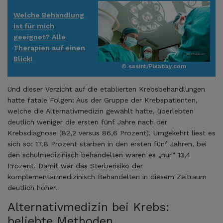
Welche Behandlung
ist für mich
geeignet? Alle
Therapien auf einen
Blick!
© sasint/Pixabay.com
Und dieser Verzicht auf die etablierten Krebsbehandlungen
hatte fatale Folgen: Aus der Gruppe der Krebspatienten,
welche die Alternativmedizin gewählt hatte, überlebten
deutlich weniger die ersten fünf Jahre nach der
Krebsdiagnose (82,2 versus 86,6 Prozent). Umgekehrt liest es
sich so: 17,8 Prozent starben in den ersten fünf Jahren, bei
den schulmedizinisch behandelten waren es „nur“ 13,4
Prozent. Damit war das Sterberisiko der
komplementärmedizinisch Behandelten in diesem Zeitraum
deutlich höher.
Alternativmedizin bei Krebs:
beliebte Methoden