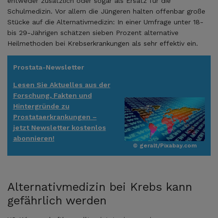
entweder zusätzlich oder sogar als Ersatz für die
Schulmedizin. Vor allem die Jüngeren halten offenbar große
Stücke auf die Alternativmedizin: In einer Umfrage unter 18-
bis 29-Jährigen schätzen sieben Prozent alternative
Heilmethoden bei Krebserkrankungen als sehr effektiv ein.
Prostata-Newsletter
Lesen Sie Aktuelles aus der
Forschung, Fakten und
Hintergründe zu
Prostataerkrankungen –
jetzt Newsletter kostenlos
abonnieren!
© geralt/Pixabay.com
Alternativmedizin bei Krebs kann
gefährlich werden