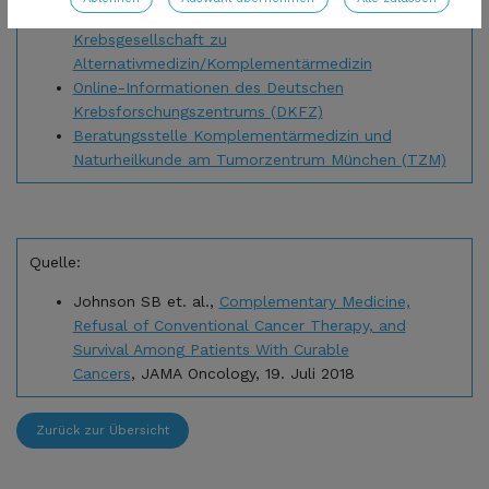
Online-Informationen der Deutschen
Krebsgesellschaft zu
Alternativmedizin/Komplementärmedizin
Online-Informationen des Deutschen
Krebsforschungszentrums (DKFZ)
Beratungsstelle Komplementärmedizin und
Naturheilkunde am Tumorzentrum München (TZM)
Quelle:
Johnson SB et. al.,
Complementary Medicine,
Refusal of Conventional Cancer Therapy, and
Survival Among Patients With Curable
Cancers
, JAMA Oncology, 19. Juli 2018
Zurück zur Übersicht