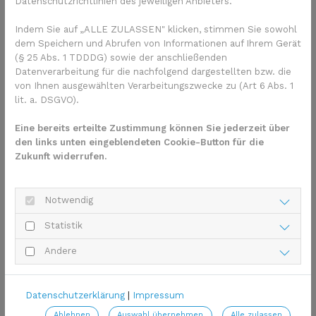
Datenschutzrichtlinien des jeweiligen Anbieters.
schon länger ein, um beispielsweise die Nebenwirkungen der
etablierten Krebsbehandlungen zu lindern. In vielen Fällen
Indem Sie auf „ALLE ZULASSEN" klicken, stimmen Sie sowohl
dem Speichern und Abrufen von Informationen auf Ihrem Gerät
sind so sogar erfolgreich, zum Beispiel bei Übelkeit aufgrund
(§ 25 Abs. 1 TDDDG) sowie der anschließenden
der Chemotherapie oder der lähmenden Müdigkeit – der
Datenverarbeitung für die nachfolgend dargestellten bzw. die
Fatigue.
von Ihnen ausgewählten Verarbeitungszwecke zu (Art 6 Abs. 1
Krebspatienten: Erst informieren,
lit. a. DSGVO).
dann entscheiden!
Eine bereits erteilte Zustimmung können Sie jederzeit über
den links unten eingeblendeten Cookie-Button für die
Die Autoren raten jedenfalls dazu, immer mit Ihrem
Zukunft widerrufen.
behandelnden Arzt über sämtliche Behandlungsmöglichkeiten
zu sprechen – auch über Vorbehalte, die Sie womöglich
gegenüber der Schulmedizin hegen. Außerdem hilft es, sich
Notwendig
über alle Vorteile und Risiken der Alternativmedizin bei Krebs
Statistik
gut zu informieren –
dann entscheiden Sie gemeinsam mit
Ihrem Arzt
!
Andere
Weitere Informationen zur
Komplementärmedizin
Datenschutzerklärung
|
Impressum
Ablehnen
Auswahl übernehmen
Alle zulassen