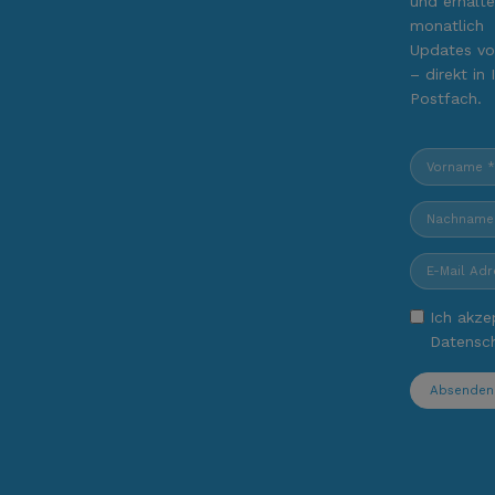
und erhalte
monatlich
Updates vo
– direkt in 
Postfach.
Ich akze
Datensc
Absenden