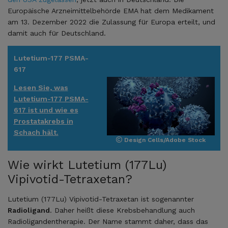
Europäische Arzneimittelbehörde EMA hat dem Medikament
am 13. Dezember 2022 die Zulassung für Europa erteilt, und
damit auch für Deutschland.
Lutetium-177 PSMA-
617
Lesen Sie, was
Lutetium-177 PSMA-
617 ist und wie es
Prostatakrebs in
Schach hält.
Design Cells/Adobe Stock
Wie wirkt Lutetium (177Lu)
Vipivotid-Tetraxetan?
Lutetium (177Lu) Vipivotid-Tetraxetan ist sogenannter
Radioligand
. Daher heißt diese Krebsbehandlung auch
Radioligandentherapie. Der Name stammt daher, dass das