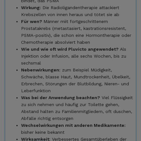
bindet, das PSMA
Wirkung
: Die Radioligandentherapie attackiert
Krebszellen von innen heraus und tötet sie ab
Für wen?
Männer miit fortgeschrittenem
Prostatakrebs (metastasiert, kastrationsresistent,
PSMA-positiv), die schon eine Hormontherapie oder
Chemotherapie absolviert haben
Wie und wie oft wird Pluvicto angewendet?
Als
Injektion oder Infusion, alle sechs Wochen, bis zu
sechsmal
Nebenwirkungen
: zum Beispiel Müdigkeit,
Schwäche, blasse Haut, Mundtrockenheit, Übelkeit,
Erbrechen, Störungen der Blutbildung, Nieren- und
Leberfunktion
Was bei der Anwendung beachten?
Viel Flüssigkeit
zu sich nehmen und häufig zur Toilette gehen,
Abstand halten zu Familienmitgliedern, oft duschen,
Abfälle richtig entsorgen
Wechselwirkungen mit anderen Medikamente:
bisher keine bekannt
Wirksamkeit
: Verbessertes Gesamtüberleben der