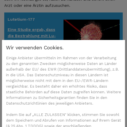
Arzt oder eine Ärztin aufzusuchen.
Lutetium-177
Eine Studie ergab, dass
die Bestrahlung mit Lu-
177 bei metastasiertem
Wir verwenden Cookies.
Prostatakrebs gut wirkt.
Dr. Microbe/Pixabay
Einige Anbieter übermitteln im Rahmen von der Verarbeitung
zu den genannten Zwecken möglicherweise Daten an Länder
Was ist vor und nach der
außerhalb der EU/ des EWR (Drittlanddatenübermittlung), z.B.
Anwendung von Pluvicto zu
in die USA. Das Datenschutzniveau in diesen Ländern ist
beachten?
möglicherweise nicht mit dem in den EU-/EWR-Ländern
vergleichbar. Es besteht daher ein erhöhtes Risiko, dass
staatliche Behörden auf diese Daten zugreifen können. Weitere
Männer sollten vor und nach der Anwendung von Lutetium
Informationen zu Sicherheitsgarantien finden Sie in den
(177Lu) Vipivotid-Tetraxetan ihre Trinkmenge deutlich
Datenschutzrichtlinien des jeweiligen Anbieters.
erhöhen und so oft wie möglich ihre Blase entleeren. Dies
vermindert die Strahlenbelastung im Urogenitaltrakt.
Indem Sie auf „ALLE ZULASSEN" klicken, stimmen Sie sowohl
dem Speichern und Abrufen von Informationen auf Ihrem Gerät
Außerdem sollten sie mindestens:
(§ 25 Abs. 1 TDDDG) sowie der anschließenden