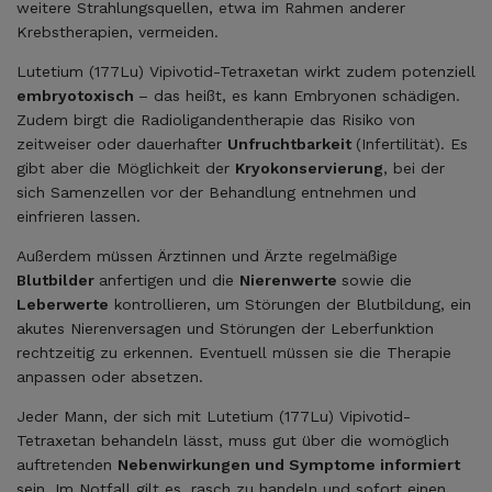
weitere Strahlungsquellen, etwa im Rahmen anderer
Krebstherapien, vermeiden.
Lutetium (177Lu) Vipivotid-Tetraxetan wirkt zudem potenziell
embryotoxisch
– das heißt, es kann Embryonen schädigen.
Zudem birgt die Radioligandentherapie das Risiko von
zeitweiser oder dauerhafter
Unfruchtbarkeit
(Infertilität). Es
gibt aber die Möglichkeit der
Kryokonservierung
, bei der
sich Samenzellen vor der Behandlung entnehmen und
einfrieren lassen.
Außerdem müssen Ärztinnen und Ärzte regelmäßige
Blutbilder
anfertigen und die
Nierenwerte
sowie die
Leberwerte
kontrollieren, um Störungen der Blutbildung, ein
akutes Nierenversagen und Störungen der Leberfunktion
rechtzeitig zu erkennen. Eventuell müssen sie die Therapie
anpassen oder absetzen.
Jeder Mann, der sich mit Lutetium (177Lu) Vipivotid-
Tetraxetan behandeln lässt, muss gut über die womöglich
auftretenden
Nebenwirkungen und Symptome informiert
sein. Im Notfall gilt es, rasch zu handeln und sofort einen