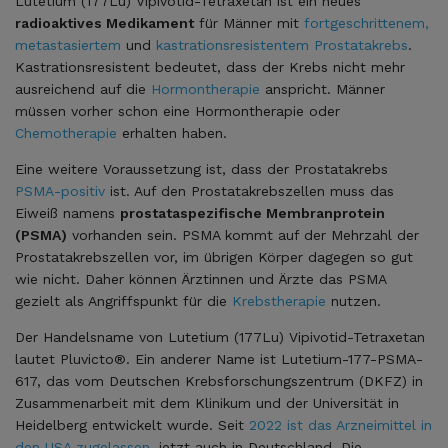
Lutetium (177Lu) Vipivotid-Tetraxetan ist ein neues
radioaktives Medikament
für Männer mit
fortgeschrittenem,
metastasiertem
und
kastrationsresistentem Prostatakrebs
.
Kastrationsresistent bedeutet, dass der Krebs nicht mehr
ausreichend auf die
Hormontherapie
anspricht. Männer
müssen vorher schon eine Hormontherapie oder
Chemotherapie
erhalten haben.
Eine weitere Voraussetzung ist, dass der Prostatakrebs
PSMA-positiv
ist. Auf den Prostatakrebszellen muss das
Eiweiß namens
prostataspezifische Membranprotein
(PSMA)
vorhanden sein. PSMA kommt auf der Mehrzahl der
Prostatakrebszellen vor, im übrigen Körper dagegen so gut
wie nicht. Daher können Ärztinnen und Ärzte das PSMA
gezielt als Angriffspunkt für die
Krebstherapie
nutzen.
Der Handelsname von Lutetium (177Lu) Vipivotid-Tetraxetan
lautet Pluvicto®. Ein anderer Name ist Lutetium-177-PSMA-
617, das vom Deutschen Krebsforschungszentrum (DKFZ) in
Zusammenarbeit mit dem Klinikum und der Universität in
Heidelberg entwickelt wurde. Seit
2022 ist das Arzneimittel in
den USA zugelassen
, jetzt auch in Deutschland. Die