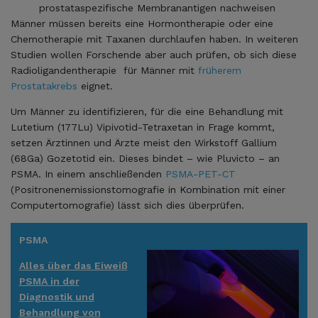
prostataspezifische Membranantigen nachweisen
Männer müssen bereits eine Hormontherapie oder eine
Chemotherapie mit Taxanen durchlaufen haben. In weiteren
Studien wollen Forschende aber auch prüfen, ob sich diese
Radioligandentherapie für Männer mit
früherem
Prostatakrebs
eignet.
Um Männer zu identifizieren, für die eine Behandlung mit
Lutetium (177Lu) Vipivotid-Tetraxetan in Frage kommt,
setzen Ärztinnen und Ärzte meist den Wirkstoff Gallium
(68Ga) Gozetotid ein. Dieses bindet – wie Pluvicto – an
PSMA. In einem anschließenden
PSMA-PET-CT
(Positronenemissionstomografie in Kombination mit einer
Computertomografie) lässt sich dies überprüfen.
PSMA
Alles über das Eiweiß
PSMA in der
Diagnostik und
Behandlung von