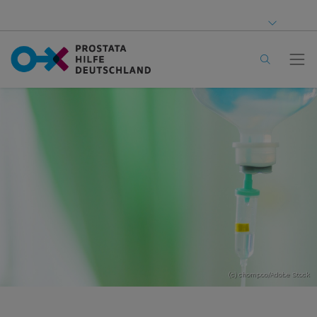
(c) chompoo/Adobe Stock