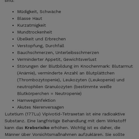
sind:
Müdigkeit, Schwäche
Blasse Haut
Kurzatmigkeit
Mundtrockenheit
Übelkeit und Erbrechen
Verstopfung, Durchfall
Bauchschmerzen, Unterleibsschmerzen
Verminderter Appetit, Gewichtsverlust
Störungen der Blutbildung im Knochenmark: Blutarmut
(Anämie), verminderte Anzahl an Blutplättchen
(Thrombozytopenie), Leukozyten (Leukopenie) und
neutrophilen Granulozyten (bestimmte weiße
Blutkörperchen = Neutropenie)
Harnwegsinfektion
Akutes Nierenversagen
Lutetium (177Lu) Vipivotid-Tetraxetan ist eine radioaktive
Substanz. Eine langfristige Behandlung mit dem Wirkstoff
kann das
Krebsrisiko
erhöhen. Wichtig ist es daher, die
Männer über Vorsichtsmaßnahmen aufzuklären. Sie sollte