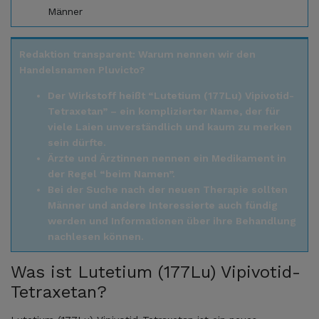
Männer
Redaktion transparent: Warum nennen wir den
Handelsnamen Pluvicto?
Der Wirkstoff heißt “Lutetium (177Lu) Vipivotid-
Tetraxetan” – ein komplizierter Name, der für
viele Laien unverständlich und kaum zu merken
sein dürfte.
Ärzte und Ärztinnen nennen ein Medikament in
der Regel “beim Namen”.
Bei der Suche nach der neuen Therapie sollten
Männer und andere Interessierte auch fündig
werden und Informationen über ihre Behandlung
nachlesen können.
Was ist Lutetium (177Lu) Vipivotid-
Tetraxetan?