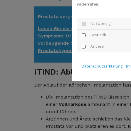
widerrufen.
Prostata vergrößert?
Notwendig
Lesen Sie die wichtigsten Fakten über 
Statistik
Symptome, Ursachen, Behandlungen u
vorbeugende Maßnahmen bei einer
Andere
Prostatahyperplasie.
Datenschutzerklärung
|
Im
iTIND: Ablauf
Der Ablauf der Körbchen-Implantation läss
Die Implantation des iTIND lässt sich
einer
Vollnarkose
ambulant in einer 
durchführen.
Ärztinnen und Ärzte schieben das kl
Prostata vor und platzieren es dort. 