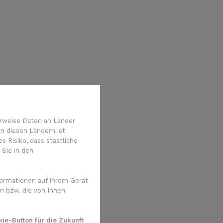
rweise Daten an Länder
n diesen Ländern ist
 Risiko, dass staatliche
 Sie in den
ormationen auf Ihrem Gerät
n bzw. die von Ihnen
ie-Button für die Zukunft