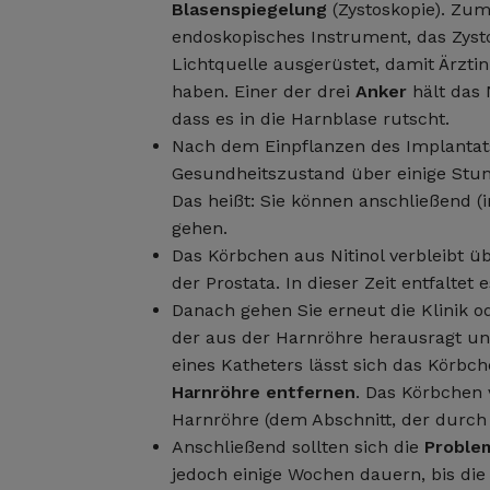
Blasenspiegelung
(Zystoskopie). Zum
endoskopisches Instrument, das Zysto
Lichtquelle ausgerüstet, damit Ärzti
haben. Einer der drei
Anker
hält das
dass es in die Harnblase rutscht.
Nach dem Einpflanzen des Implantat
Gesundheitszustand über einige Stund
Das heißt: Sie können anschließend (
gehen.
Das Körbchen aus Nitinol verbleibt 
der Prostata. In dieser Zeit entfaltet 
Danach gehen Sie erneut die Klinik od
der aus der Harnröhre herausragt und 
eines Katheters lässt sich das Kör
Harnröhre entfernen
. Das Körbchen 
Harnröhre (dem Abschnitt, der durch 
Anschließend sollten sich die
Proble
jedoch einige Wochen dauern, bis die 