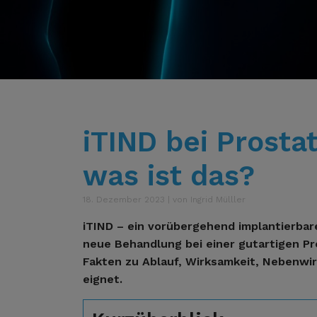
iTIND bei Prosta
was ist das?
18. Dezember 2023 | von Ingrid Mülller
iTIND – ein vorübergehend implantierbare
neue Behandlung bei einer gutartigen Pr
Fakten zu Ablauf, Wirksamkeit, Nebenwi
eignet.