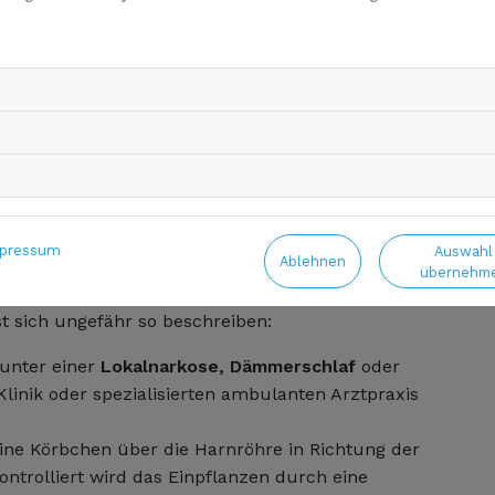
die
nd
(c) Roegger/Pixabay
pressum
Auswahl
Ablehnen
übernehm
t sich ungefähr so beschreiben:
 unter einer
Lokalnarkose, Dämmerschlaf
oder
Klinik oder spezialisierten ambulanten Arztpraxis
eine Körbchen über die Harnröhre in Richtung der
Kontrolliert wird das Einpflanzen durch eine