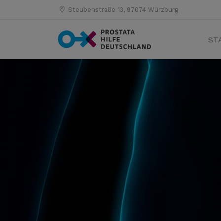
Steubenstraße 13, 97074 Würzburg
ST