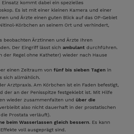
 Einsatz kommt dabei ein spezielles
skop. Es ist mit einer kleinen Kamera und einer
nnen und Ärzte einen guten Blick auf das OP-Gebiet
 Nitinol-Körbchen an seinem Ort und verhindert,
s beobachten Ärztinnen und Ärzte Ihren
en. Der Eingriff lässt sich
ambulant
durchführen.
in der Regel ohne Katheter) wieder nach Hause
über einen Zeitraum von
fünf bis sieben Tagen
in
es sich allmählich.
er Arztpraxis. Am Körbchen ist ein Faden befestigt,
der an der Penisspitze festgeklebt ist. Mit Hilfe
bchen wieder zusammenfalten und
über die
verbleibt also nicht dauerhaft in der prostatischen
die Prostata verläuft).
me beim Wasserlassen gleich bessern
. Es kann
Effekte voll ausgeprägt sind.