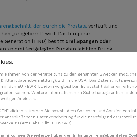
renabschnitt, der durch die Prostata
verläuft und
rbchen „umgeformt“ wird. Das temporär
te Generation iTIND) besitzt
drei Spangen oder
en an drei festgelegten Punkten leichten Druck
ängliche Kanäle für den Harnabfluss. Außerdem wird
kies.
n im Rahmen von der Verarbeitung zu den genannten Zwecken mögliche
 sogenannte
Drucknekrose
. Das bedeutet: An den
rittlanddatenübermittlung), z.B. in die USA. Das Datenschutzniveau i
grund der mechanischen Einwirkung weniger
m in den EU-/EWR-Ländern vergleichbar. Es besteht daher ein erhöhtes
Sauerstoff und Nährstoffe und stirbt ab. So
reifen können. Weitere Informationen zu Sicherheitsgarantien finden
eweiligen Anbieters.
erung.
EN" klicken, stimmen Sie sowohl dem Speichern und Abrufen von Inf
arnröhre implantiert. Dies geschieht im Rahmen
er anschließenden Datenverarbeitung für die nachfolgend dargestellte
sellochchirurgie“) über die Harnröhre. Große
ecke zu (Art 6 Abs. 1 lit. a. DSGVO).
erholen sich schneller wieder. Es gibt noch
andere
tata
, die ebenfalls als schonend gelten.
mmung können Sie jederzeit über den links unten eingeblendeten Cook