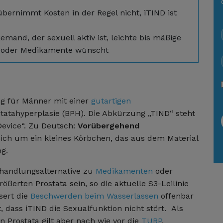
bernimmt Kosten in der Regel nicht, iTIND ist
emand, der sexuell aktiv ist, leichte bis mäßige
P oder Medikamente wünscht
ng für Männer mit einer
gutartigen
statahyperplasie (BPH). Die Abkürzung „TIND“ steht
Device“. Zu Deutsch:
Vorübergehend
 sich um ein kleines Körbchen, das aus dem Material
ng.
handlungsalternative zu
Medikamenten
oder
rößerten Prostata sein, so die aktuelle S3-Leilinie
sert die
Beschwerden beim Wasserlassen
offenbar
st, dass iTIND die Sexualfunktion nicht stört. Als
 Prostata gilt aber nach wie vor die
TURP
.