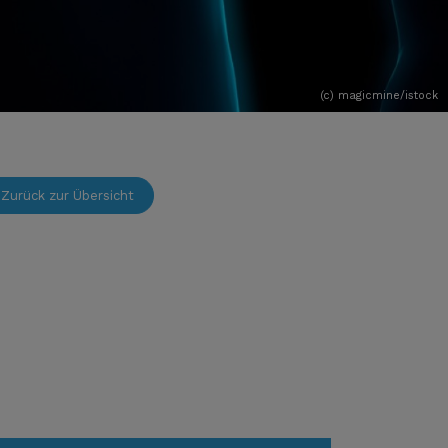
(c) magicmine/istock
Zurück zur Übersicht