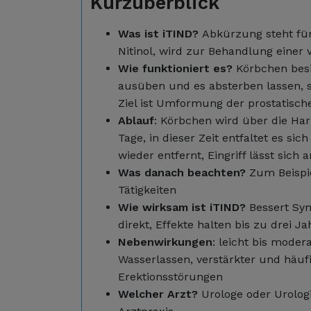
Kurzüberblick
Was ist iTIND?
Abkürzung steht fü
Nitinol, wird zur Behandlung einer 
Wie funktioniert es?
Körbchen besi
ausüben und es absterben lassen, s
Ziel ist Umformung der prostatische
Ablauf
: Körbchen wird über die Har
Tage, in dieser Zeit entfaltet es s
wieder entfernt, Eingriff lässt sic
Was danach beachten?
Zum Beispie
Tätigkeiten
Wie wirksam ist iTIND?
Bessert Sy
direkt, Effekte halten bis zu drei Ja
Nebenwirkungen
: leicht bis mode
Wasserlassen, verstärkter und häuf
Erektionsstörungen
Welcher Arzt?
Urologe oder Urologi