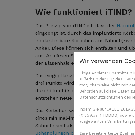
Wie funktioniert iTIND?
Das Prinzip von iTIND ist, dass der
Harnröh
eingeengt ist, durch das implantierte Kö
implantierbare Körbchen aus Nitinol (zwei
Anker.
Diese können sich entfalten und üb
aus. An diesen Stellen bilden sich neue l
Wir verwenden Coo
der Blasenhals erweitert.
Einige Anbieter übermittel
Das eingepflanzte Körbchen bewirkt eine
außerhalb der EU/ des EWR (D
drei Punkte wird das Prostatagewebe auf
möglicherweise nicht mit de
durchblutet (Ischämie). Es erhält weniger 
Behörden auf diese Daten zug
Datenschutzrichtlinien des j
entstehen
neue Kanäle
für die Harnentle
Indem Sie auf „ALLE ZULASS
Das Körbchen wird vorübergehend in die H
(§ 25 Abs. 1 TDDDG) sowie d
eines
minimal-invasiven Eingriffs
(„Schlüs
ausgewählten Verarbeitungszw
Schnitte sind also nicht nötig und Männer 
Behandlungen bei einer vergrößerten Pros
Eine bereits erteilte Zusti