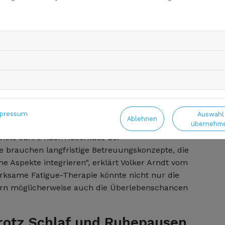
 die
t
© anant762/Pixabay.com
r Nachsorge notwendig
pressum
Auswahl
Ablehnen
übernehm
atisches Fatigue-Screening im Rahmen der
viele Jahre nach Abschluss der
 brauchen langfristige Betreuungskonzepte, die
e Aspekte integrieren“, erklärt Volker Arndt vom
irksame Fatigue-Therapie könnte nicht nur die
dern möglicherweise auch die Überlebenschancen
rotz Schlaf und Ruhepausen