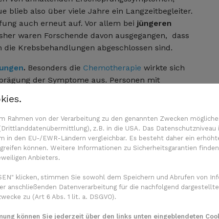
gue blieb also über viele Jahre ein Langzeitbegleiter.
ung auch erneut auf. Vor allem bei
jüngeren
 Bisher waren Forschende davon ausgegangen, dass
enn die Krebsbehandlungen abgeschlossen sind.
lungen
.
Besonders die
Chemotherapie
wirkte sich
usprägung der Symptome aus. Personen mit
d mehreren Begleiterkrankungen gaben häufiger
kies.
bensstilfaktoren
wie
Bewegungsmangel
,
ich zur Fatigue bei.
n im Rahmen von der Verarbeitung zu den genannten Zwecken mögliche
rittlanddatenübermittlung), z.B. in die USA. Das Datenschutzniveau i
körperliche Erschöpfung – war mit einem bis zu
m in den EU-/EWR-Ländern vergleichbar. Es besteht daher ein erhöhtes
reifen können. Weitere Informationen zu Sicherheitsgarantien finden
 „Die Fatigue ist kein einheitliches Symptom“,
eweiligen Anbieters.
Studie. „Wir konnten zeigen, dass körperliche,
edliche Risikofaktoren haben und auch verschieden
EN" klicken, stimmen Sie sowohl dem Speichern und Abrufen von Inf
en.“
er anschließenden Datenverarbeitung für die nachfolgend dargestellte
ecke zu (Art 6 Abs. 1 lit. a. DSGVO).
mmung können Sie jederzeit über den links unten eingeblendeten Cook