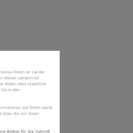
rweise Daten an Länder
n diesen Ländern ist
 Risiko, dass staatliche
 Sie in den
ormationen auf Ihrem Gerät
n bzw. die von Ihnen
ie-Button für die Zukunft