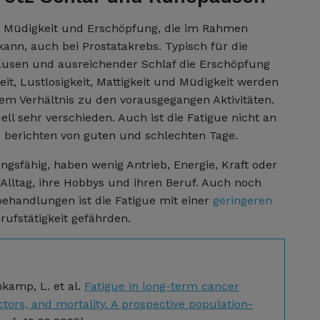
te Müdigkeit und Erschöpfung, die im Rahmen
n, auch bei Prostatakrebs. Typisch für die
ausen und ausreichender Schlaf die Erschöpfung
eit, Lustlosigkeit, Mattigkeit und Müdigkeit werden
nem Verhältnis zu den vorausgegangen Aktivitäten.
ell sehr verschieden. Auch ist die Fatigue nicht an
le berichten von guten und schlechten Tage.
ngsfähig, haben wenig Antrieb, Energie, Kraft oder
m Alltag, ihre Hobbys und ihren Beruf. Auch noch
handlungen ist die Fatigue mit einer
geringeren
rufstätigkeit gefährden.
nkamp, L. et al.
Fatigue in long-term cancer
ctors, and mortality. A prospective population-