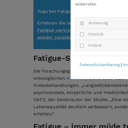
widerrufen.
Yoga bei Fatigue
Erfahren Sie im
Video, wie Sie mit Yoga
Notwendig
Fatigue vertreiben und Ihre Lebenskraf
Statistik
wieder zurückgewinnen können.
Andere
Fatigue-Screening in de
Datenschutzerklärung
|
Im
Die Forschungsgruppe fordert ein system
onkologischen
Nachsorge
, und zwar auch 
Krebsbehandlungen. „Langzeitüberlebende
psychosoziale, körperliche und medizinisch
DKFZ, der Seniorautor der Studie. „Eine w
Lebensqualität deutlich verbessern, son
erhöhen.“
Fatigue – immer müde t