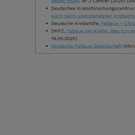
based study
. Br J Cancer (2025) (Ab
Deutsches Krebsforschungszentru
auch nach überstandener Krebser
Deutsche Krebshilfe,
Fatigue – Chr
DKFZ,
Fatigue bei Krebs: Was tun 
19.09.2025)
Deutsche Fatigue Gesellschaft
(Abru