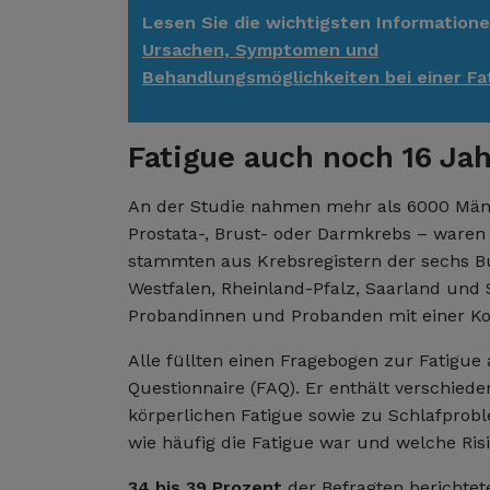
Lesen Sie die wichtigsten Information
Ursachen, Symptomen und
Behandlungsmöglichkeiten bei einer Fa
Fatigue auch noch 16 Ja
An der Studie nahmen mehr als 6000 Männe
Prostata-, Brust- oder Darmkrebs – waren 
stammten aus Krebsregistern der sechs 
Westfalen, Rheinland-Pfalz, Saarland und 
Probandinnen und Probanden mit einer Kon
Alle füllten einen Fragebogen zur Fatigue
Questionnaire (FAQ). Er enthält verschied
körperlichen Fatigue sowie zu Schlafprob
wie häufig die Fatigue war und welche Ris
34 bis 39 Prozent
der Befragten bericht