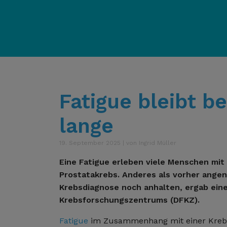
Fatigue bleibt be
lange
19. September 2025 | von Ingrid Müller
Eine Fatigue erleben viele Menschen mit
Prostatakrebs. Anderes als vorher angen
Krebsdiagnose noch anhalten, ergab ein
Krebsforschungszentrums (DFKZ).
Fatigue
im Zusammenhang mit einer Kre