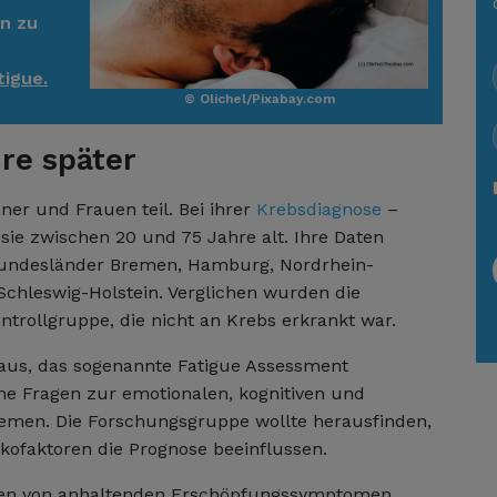
en zu
tigue.
© Olichel/Pixabay.com
hre später
r und Frauen teil. Bei ihrer
Krebsdiagnose
–
sie zwischen 20 und 75 Jahre alt. Ihre Daten
Bundesländer Bremen, Hamburg, Nordrhein-
Schleswig-Holstein. Verglichen wurden die
trollgruppe, die nicht an Krebs erkrankt war.
 aus, das sogenannte Fatigue Assessment
ene Fragen zur emotionalen, kognitiven und
lemen. Die Forschungsgruppe wollte herausfinden,
ikofaktoren die Prognose beeinflussen.
eten von anhaltenden Erschöpfungssymptomen,