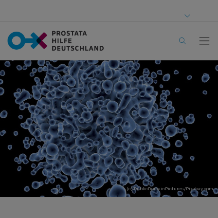
(c) PublicDomainPictures/Pixabay.com