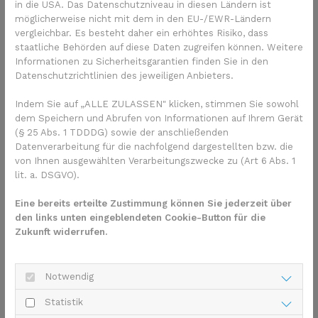
in die USA. Das Datenschutzniveau in diesen Ländern ist
möglicherweise nicht mit dem in den EU-/EWR-Ländern
Was ist die ISUP-Gruppe?
vergleichbar. Es besteht daher ein erhöhtes Risiko, dass
staatliche Behörden auf diese Daten zugreifen können. Weitere
Bei Prostatakrebs spielt auch die Einteilung der
Informationen zu Sicherheitsgarantien finden Sie in den
Internationalen Gesellschaft für Urologische Pathologie
Datenschutzrichtlinien des jeweiligen Anbieters.
(ISUP) eine Rolle. Sie ordnet Prostatakarzinome in fünf
Gruppen ein. Eine niedrige ISUP-Gruppe bedeutet, dass der
Indem Sie auf „ALLE ZULASSEN" klicken, stimmen Sie sowohl
Tumor wenig aggressiv ist. Je höher die ISUP Gruppe ist,
dem Speichern und Abrufen von Informationen auf Ihrem Gerät
desto aggressiver ist auch der Prostatakrebs. Die folgende
(§ 25 Abs. 1 TDDDG) sowie der anschließenden
Datenverarbeitung für die nachfolgend dargestellten bzw. die
Tabelle zeigt, wie die ISUP-Gruppe mit dem Gleason-Score
von Ihnen ausgewählten Verarbeitungszwecke zu (Art 6 Abs. 1
zusammenhängt:
lit. a. DSGVO).
ISUP-
Gleason-
Beschreibung
Eine bereits erteilte Zustimmung können Sie jederzeit über
Gruppe
Score
den links unten eingeblendeten Cookie-Button für die
Zukunft widerrufen.
1
2 bis 6
Der Krebs wächst nicht oder nur
sehr langsam, er ist sehr
wahrscheinlich auf die Prostata
Notwendig
beschränkt
Statistik