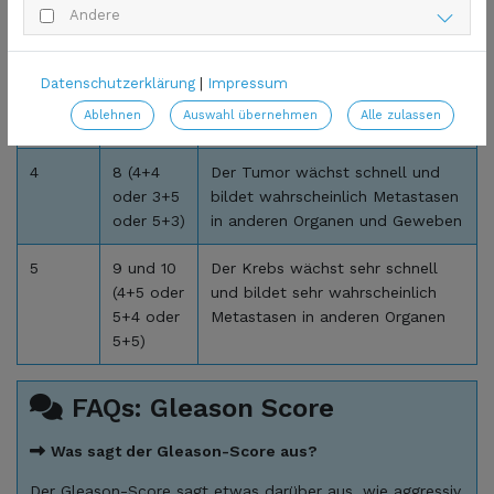
2
7a (3+4)
Der Krebs wächst langsam,
Andere
Metastasen sind eher selten
3
7b (4+3)
Der Krebs wächst mäßig, oft ist
Datenschutzerklärung
|
Impressum
der Tumor nicht mehr auf die
Ablehnen
Auswahl übernehmen
Alle zulassen
Prostata beschränkt
4
8 (4+4
Der Tumor wächst schnell und
oder 3+5
bildet wahrscheinlich Metastasen
oder 5+3)
in anderen Organen und Geweben
5
9 und 10
Der Krebs wächst sehr schnell
(4+5 oder
und bildet sehr wahrscheinlich
5+4 oder
Metastasen in anderen Organen
5+5)
FAQs: Gleason Score
Was sagt der Gleason-Score aus?
Der Gleason-Score sagt etwas darüber aus, wie aggressiv