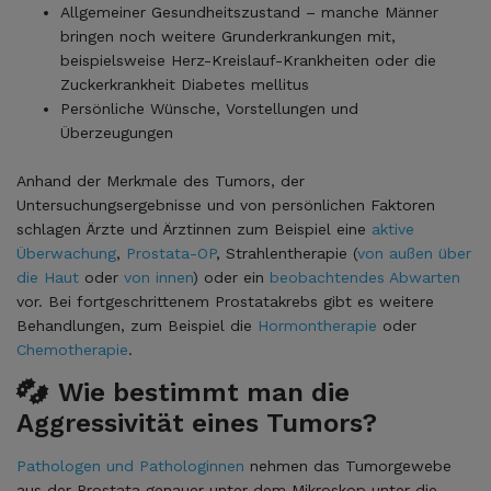
Allgemeiner Gesundheitszustand – manche Männer
bringen noch weitere Grunderkrankungen mit,
beispielsweise Herz-Kreislauf-Krankheiten oder die
Zuckerkrankheit Diabetes mellitus
Persönliche Wünsche, Vorstellungen und
Überzeugungen
Anhand der Merkmale des Tumors, der
Untersuchungsergebnisse und von persönlichen Faktoren
schlagen Ärzte und Ärztinnen zum Beispiel eine
aktive
Überwachung
,
Prostata-OP
, Strahlentherapie (
von außen über
die Haut
oder
von innen
) oder ein
beobachtendes Abwarten
vor. Bei fortgeschrittenem Prostatakrebs gibt es weitere
Behandlungen, zum Beispiel die
Hormontherapie
oder
Chemotherapie
.
Wie bestimmt man die
Aggressivität eines Tumors?
Pathologen und Pathologinnen
nehmen das Tumorgewebe
aus der Prostata genauer unter dem Mikroskop unter die