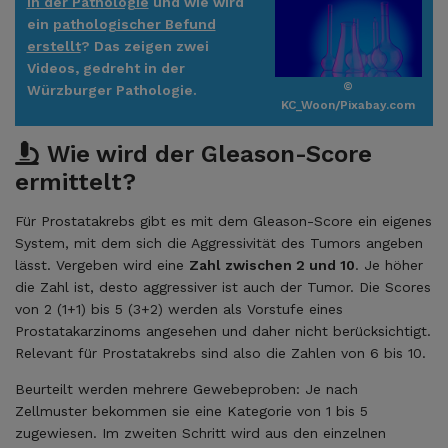
in der Pathologie
und wie wird
ein
pathologischer Befund
erstellt
? Das zeigen
zwei
Videos
, gedreht in der
©
Würzburger Pathologie.
KC_Woon/Pixabay.com
Wie wird der Gleason-Score
ermittelt?
Für Prostatakrebs gibt es mit dem Gleason-Score ein eigenes
System, mit dem sich die Aggressivität des Tumors angeben
lässt. Vergeben wird eine
Zahl zwischen 2 und 10
. Je höher
die Zahl ist, desto aggressiver ist auch der Tumor. Die Scores
von 2 (1+1) bis 5 (3+2) werden als Vorstufe eines
Prostatakarzinoms angesehen und daher nicht berücksichtigt.
Relevant für Prostatakrebs sind also die Zahlen von 6 bis 10.
Beurteilt werden mehrere Gewebeproben: Je nach
Zellmuster bekommen sie eine Kategorie von 1 bis 5
zugewiesen. Im zweiten Schritt wird aus den einzelnen