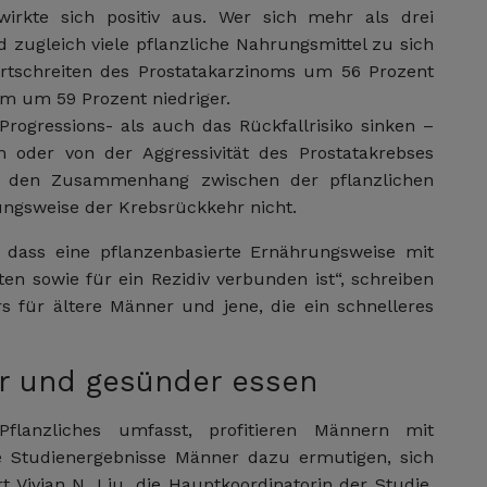
irkte sich positiv aus. Wer sich mehr als drei
 zugleich viele pflanzliche Nahrungsmittel zu sich
ortschreiten des Prostatakarzinoms um 56 Prozent
em um 59 Prozent niedriger.
rogressions- als auch das Rückfallrisiko sinken –
m oder von der Aggressivität des Prostatakrebses
en den Zusammenhang zwischen der pflanzlichen
ngsweise der Krebsrückkehr nicht.
, dass eine pflanzenbasierte Ernährungsweise mit
ten sowie für ein Rezidiv verbunden ist“, schreiben
rs für ältere Männer und jene, die ein schnelleres
er und gesünder essen
Pflanzliches umfasst, profitieren Männern mit
ie Studienergebnisse Männer dazu ermutigen, sich
ärt Vivian N. Liu, die Hauptkoordinatorin der Studie.