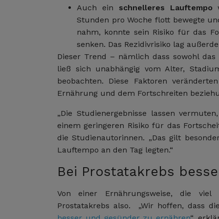
Auch ein
schnelleres Lauftempo
w
Stunden pro Woche flott bewegte und
nahm, konnte sein Risiko für das F
senken. Das Rezidivrisiko lag außerd
Dieser Trend – nämlich dass sowohl das P
ließ sich unabhängig vom Alter, Stadiu
beobachten. Diese Faktoren verändert
Ernährung und dem Fortschreiten beziehu
„Die Studienergebnisse lassen vermuten
einem geringeren Risiko für das Fortschei
die Studienautorinnen. „Das gilt besonde
Lauftempo an den Tag legten.“
Bei Prostatakrebs bess
Von einer Ernährungsweise, die viel 
Prostatakrebs also. „Wir hoffen, dass d
besser und gesünder zu ernähren
“, erkl