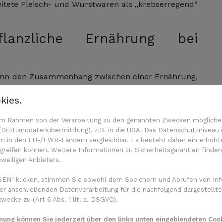
eitete Fleisch- und Wurstwaren als „krebserregend“
anzliche Ernährung bei
 dann den Zusammenhang zwischen einer Ernährung,
 Lebensmitteln war, und dem Risiko, dass der
kies.
ressionsrisiko) oder zurückkehrte (
Rezidivrisiko
). In
ne andere Faktoren mit ein, damit sie später das
n im Rahmen von der Verarbeitung zu den genannten Zwecken mögliche
rittlanddatenübermittlung), z.B. in die USA. Das Datenschutzniveau i
m in den EU-/EWR-Ländern vergleichbar. Es besteht daher ein erhöhtes
reifen können. Weitere Informationen zu Sicherheitsgarantien finden
eweiligen Anbieters.
oholkonsum
EN" klicken, stimmen Sie sowohl dem Speichern und Abrufen von Inf
itteln
(beispielsweise Vitamine, Kalzium, Selen)
er anschließenden Datenverarbeitung für die nachfolgend dargestellte
ecke zu (Art 6 Abs. 1 lit. a. DSGVO).
mmung können Sie jederzeit über den links unten eingeblendeten Cook