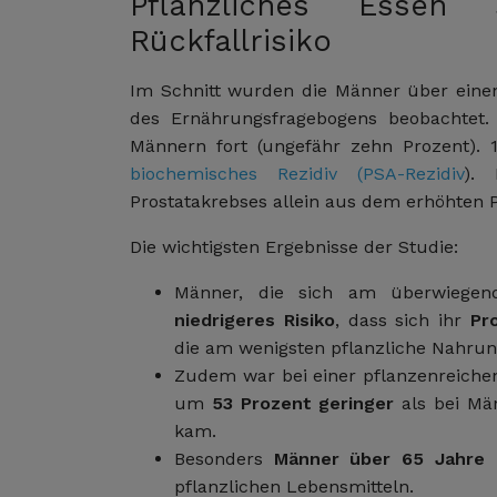
Pflanzliches Essen 
Rückfallrisiko
Im Schnitt wurden die Männer über eine
des Ernährungsfragebogens beobachtet. 
Männern fort (ungefähr zehn Prozent). 
biochemisches Rezidiv (PSA-Rezidiv
).
Prostatakrebses allein aus dem erhöhten 
Die wichtigsten Ergebnisse der Studie:
Männer, die sich am überwiegend
niedrigeres Risiko
, dass sich ihr
Pr
die am wenigsten pflanzliche Nahru
Zudem war bei einer pflanzenreiche
um
53 Prozent geringer
als bei Mä
kam.
Besonders
Männer über 65 Jahre
p
pflanzlichen Lebensmitteln.