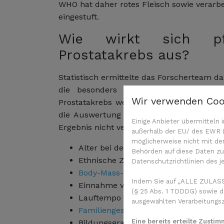
WHO hat daher rotes Fleisch sowie verarb
eingestuft.
Wie wirkt sich pfl
Prostatakrebs aus?
Statistisch ermittelte das Forscherteam
die besonders reich an pflanzlichen
Wir verwenden Coo
Prostatakrebs weiter fortschritt (das Prog
die Auswertung flossen noch verschiede
Einige Anbieter übermittel
Ergebnis nicht verfälschten. Beispiele:
außerhalb der EU/ des EWR (D
möglicherweise nicht mit de
Alter bei der Prostatakrebsdiagnose
Behörden auf diese Daten zug
Ethnische Zugehörigkeit
Datenschutzrichtlinien des j
Body-Mass-Index
(BMI),
Rauchen
,
Alk
Indem Sie auf „ALLE ZULASS
Einnahme von
Nahrungsergänzungsm
(§ 25 Abs. 1 TDDDG) sowie d
Lauftempo
ausgewählten Verarbeitungszw
Familiengeschichte
Eine bereits erteilte Zusti
Bildungsgrad