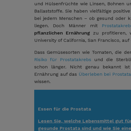
und Hülsenfrüchte wie Linsen, Bohnen un
Ballaststoffe. Sie haben vielfältige positi
bei jedem Menschen – ob gesund oder kr
liegen. Doch Männer mit
Prostatakr
pflanzlichen Ernährung
zu profitieren,
University of California, San Francisco, 
Dass Gemüsesorten wie Tomaten, die den
Risiko für Prostatakrebs
und die Sterbli
schon länger. Nicht genau bekannt ist
Ernährung auf das
Überleben bei Prostat
wissen.
Essen für die Prostata
Lesen Sie, welche Lebensmittel gut fü
gesunde Prostata sind und wie Sie eine