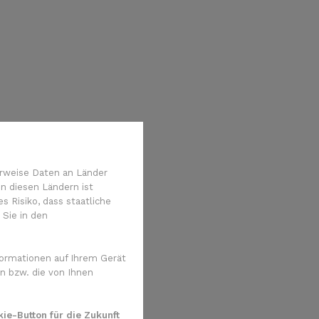
rweise Daten an Länder
n diesen Ländern ist
 Risiko, dass staatliche
 Sie in den
ormationen auf Ihrem Gerät
n bzw. die von Ihnen
ie-Button für die Zukunft